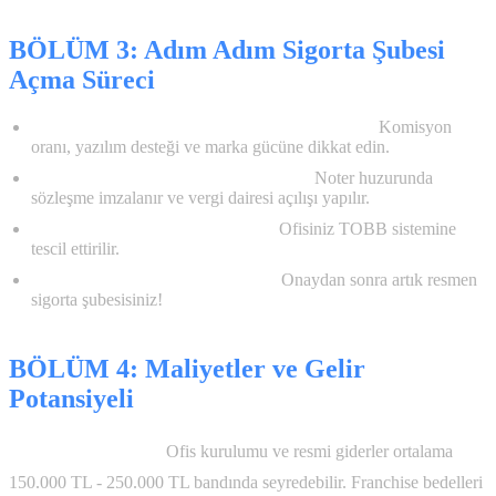
BÖLÜM 3: Adım Adım Sigorta Şubesi
Açma Süreci
Adım 1: Pazar Araştırması ve Merkez Seçimi:
Komisyon
oranı, yazılım desteği ve marka gücüne dikkat edin.
Adım 2: Sözleşme ve Resmi Başvuru:
Noter huzurunda
sözleşme imzalanır ve vergi dairesi açılışı yapılır.
Adım 3: TOBB ve Levha Kaydı:
Ofisiniz TOBB sistemine
tescil ettirilir.
Adım 4: Fiziki Denetim ve Açılış:
Onaydan sonra artık resmen
sigorta şubesisiniz!
BÖLÜM 4: Maliyetler ve Gelir
Potansiyeli
Kuruluş Maliyetleri:
Ofis kurulumu ve resmi giderler ortalama
150.000 TL - 250.000 TL bandında seyredebilir. Franchise bedelleri