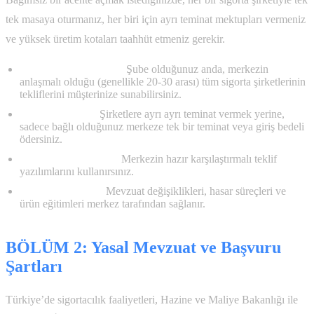
tek masaya oturmanız, her biri için ayrı teminat mektupları vermeniz
ve yüksek üretim kotaları taahhüt etmeniz gerekir.
Hazır Ürün Portföyü:
Şube olduğunuz anda, merkezin
anlaşmalı olduğu (genellikle 20-30 arası) tüm sigorta şirketlerinin
tekliflerini müşterinize sunabilirsiniz.
Düşük Teminat:
Şirketlere ayrı ayrı teminat vermek yerine,
sadece bağlı olduğunuz merkeze tek bir teminat veya giriş bedeli
ödersiniz.
Teknoloji ve Yazılım:
Merkezin hazır karşılaştırmalı teklif
yazılımlarını kullanırsınız.
Eğitim ve Destek:
Mevzuat değişiklikleri, hasar süreçleri ve
ürün eğitimleri merkez tarafından sağlanır.
BÖLÜM 2: Yasal Mevzuat ve Başvuru
Şartları
Türkiye’de sigortacılık faaliyetleri, Hazine ve Maliye Bakanlığı ile