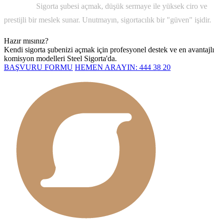
SONUÇ:
Sigorta şubesi açmak, düşük sermaye ile yüksek ciro ve
prestijli bir meslek sunar. Unutmayın, sigortacılık bir "güven" işidir.
Hazır mısınız?
Kendi sigorta şubenizi açmak için profesyonel destek ve en avantajlı
komisyon modelleri Steel Sigorta'da.
BAŞVURU FORMU
HEMEN ARAYIN: 444 38 20