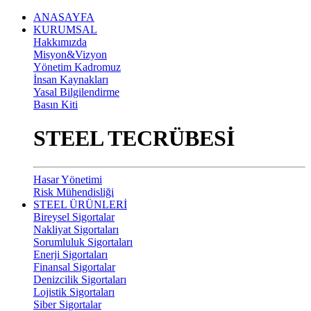
ANASAYFA
KURUMSAL
Hakkımızda
Misyon&Vizyon
Yönetim Kadromuz
İnsan Kaynakları
Yasal Bilgilendirme
Basın Kiti
STEEL TECRÜBESİ
Hasar Yönetimi
Risk Mühendisliği
STEEL ÜRÜNLERİ
Bireysel Sigortalar
Nakliyat Sigortaları
Sorumluluk Sigortaları
Enerji Sigortaları
Finansal Sigortalar
Denizcilik Sigortaları
Lojistik Sigortaları
Siber Sigortalar