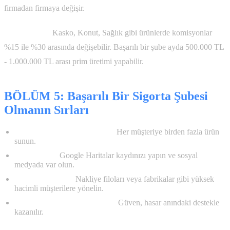
firmadan firmaya değişir.
Gelir Modeli:
Kasko, Konut, Sağlık gibi ürünlerde komisyonlar
%15 ile %30 arasında değişebilir. Başarılı bir şube ayda 500.000 TL
- 1.000.000 TL arası prim üretimi yapabilir.
BÖLÜM 5: Başarılı Bir Sigorta Şubesi
Olmanın Sırları
Çapraz Satış (Cross-Selling):
Her müşteriye birden fazla ürün
sunun.
Dijitalleşme:
Google Haritalar kaydınızı yapın ve sosyal
medyada var olun.
Kurumsal Odak:
Nakliye filoları veya fabrikalar gibi yüksek
hacimli müşterilere yönelin.
Hasar Anında Yanında Olun:
Güven, hasar anındaki destekle
kazanılır.