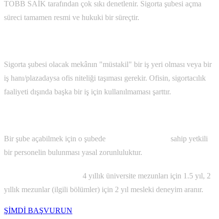
TOBB SAİK tarafından çok sıkı denetlenir. Sigorta şubesi açma
süreci tamamen resmi ve hukuki bir süreçtir.
1. Fiziki Mekân Şartları
Sigorta şubesi olacak mekânın "müstakil" bir iş yeri olması veya bir
iş hanı/plazadaysa ofis niteliği taşıması gerekir. Ofisin, sigortacılık
faaliyeti dışında başka bir iş için kullanılmaması şarttır.
2. Teknik Personel ve Müdür Zorunluluğu
Bir şube açabilmek için o şubede
SEGEM Belgesine
sahip yetkili
bir personelin bulunması yasal zorunluluktur.
Şube Müdürü Şartları:
4 yıllık üniversite mezunları için 1.5 yıl, 2
yıllık mezunlar (ilgili bölümler) için 2 yıl mesleki deneyim aranır.
ŞİMDİ BAŞVURUN