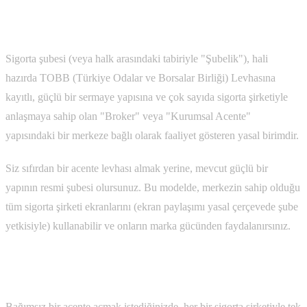
Sigorta Şubesi Nedir?
Sigorta şubesi (veya halk arasındaki tabiriyle "Şubelik"), hali
hazırda TOBB (Türkiye Odalar ve Borsalar Birliği) Levhasına
kayıtlı, güçlü bir sermaye yapısına ve çok sayıda sigorta şirketiyle
anlaşmaya sahip olan "Broker" veya "Kurumsal Acente"
yapısındaki bir merkeze bağlı olarak faaliyet gösteren yasal birimdir.
Siz sıfırdan bir acente levhası almak yerine, mevcut güçlü bir
yapının resmi şubesi olursunuz. Bu modelde, merkezin sahip olduğu
tüm sigorta şirketi ekranlarını (ekran paylaşımı yasal çerçevede şube
yetkisiyle) kullanabilir ve onların marka gücünden faydalanırsınız.
Neden Bağımsız Acente Değil de "Sigorta Şubesi
Ol"malıyım?
Bağımsız bir acente açmak istediğinizde, her bir sigorta şirketiyle tek