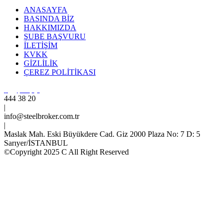
ANASAYFA
BASINDA BİZ
HAKKIMIZDA
ŞUBE BAŞVURU
İLETİŞİM
KVKK
GİZLİLİK
ÇEREZ POLİTİKASI
444 38 20
|
info@steelbroker.com.tr
|
Maslak Mah. Eski Büyükdere Cad. Giz 2000 Plaza No: 7 D: 5
Sarıyer/İSTANBUL
©Copyright 2025 C All Right Reserved