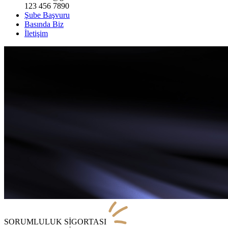
123 456 7890
Şube Başvuru
Basında Biz
İletişim
SORUMLULUK SİGORTASI