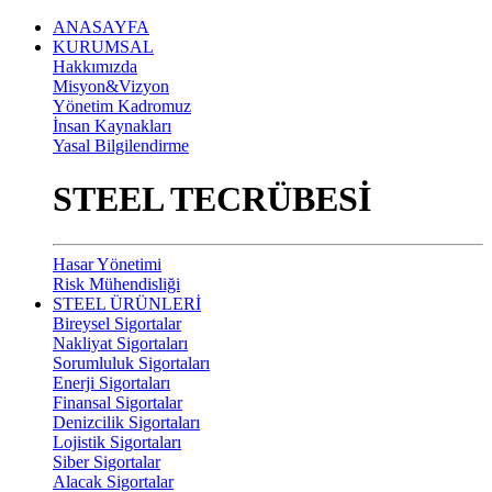
ANASAYFA
KURUMSAL
Hakkımızda
Misyon&Vizyon
Yönetim Kadromuz
İnsan Kaynakları
Yasal Bilgilendirme
STEEL TECRÜBESİ
Hasar Yönetimi
Risk Mühendisliği
STEEL ÜRÜNLERİ
Bireysel Sigortalar
Nakliyat Sigortaları
Sorumluluk Sigortaları
Enerji Sigortaları
Finansal Sigortalar
Denizcilik Sigortaları
Lojistik Sigortaları
Siber Sigortalar
Alacak Sigortalar