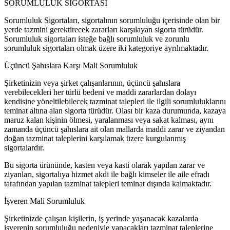
SORUMLULUK SİGORTASI
Sorumluluk Sigortaları, sigortalının sorumluluğu içerisinde olan bir
yerde tazmini gerektirecek zararları karşılayan sigorta türüdür.
Sorumluluk sigortaları isteğe bağlı sorumluluk ve zorunlu
sorumluluk sigortaları olmak üzere iki kategoriye ayrılmaktadır.
Üçüncü Şahıslara Karşı Mali Sorumluluk
Şirketinizin veya şirket çalışanlarının, üçüncü şahıslara
verebilecekleri her türlü bedeni ve maddi zararlardan dolayı
kendisine yöneltilebilecek tazminat talepleri ile ilgili sorumluluklarını
teminat altına alan sigorta türüdür. Olası bir kaza durumunda, kazaya
maruz kalan kişinin ölmesi, yaralanması veya sakat kalması, aynı
zamanda üçüncü şahıslara ait olan mallarda maddi zarar ve ziyandan
doğan tazminat taleplerini karşılamak üzere kurgulanmış
sigortalardır.
Bu sigorta ürününde, kasten veya kasti olarak yapılan zarar ve
ziyanları, sigortalıya hizmet akdi ile bağlı kimseler ile aile efradı
tarafından yapılan tazminat talepleri teminat dışında kalmaktadır.
İşveren Mali Sorumluluk
Şirketinizde çalışan kişilerin, iş yerinde yaşanacak kazalarda
işverenin sorumluluğu nedeniyle yapacakları tazminat taleplerine